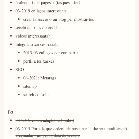
"calendari del pagès"? (tasques a fer)
03-2019 enllaços interessants
crear la secció o un blog per mostrar-los
secció de trucs / consells
videos interessants?
integració xarxes socials
2015-03 enllaços per compartir
perfil a les xarxes
SEO
06-2021: Metatags
sitemap
search console
Fet:
03-2015 versió adaptable (mòbil)
03-2015 Portada que ordeni els posts per la darrera modificació
efectuada, i no per la data de creació