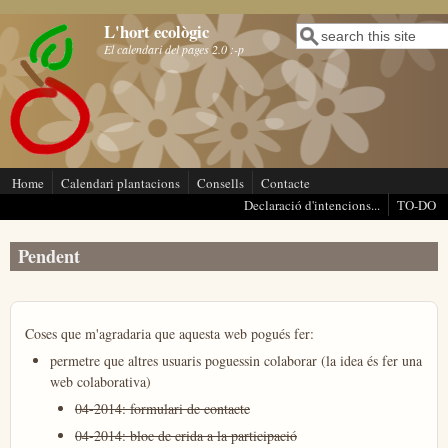
Vés al contingut
L'hort ecològic
Cerca
Formulari de cerca
El calendari del pages 2.0 :-p
Home
Calendari plantacions
Consells
Contacte
Declaració d'intencions...
TO-DO
Pendent
Coses que m'agradaria que aquesta web pogués fer:
permetre que altres usuaris poguessin colaborar (la idea és fer una
web colaborativa)
04-2014: formulari de contacte
04-2014: bloc de crida a la participació