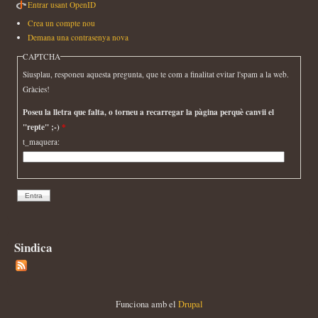
Entrar usant OpenID
Crea un compte nou
Demana una contrasenya nova
CAPTCHA
Siusplau, responeu aquesta pregunta, que te com a finalitat evitar l'spam a la web.
Gràcies!
Poseu la lletra que falta, o torneu a recarregar la pàgina perquè canvii el
"repte" ;-)
*
t_maquera:
Sindica
Funciona amb el
Drupal