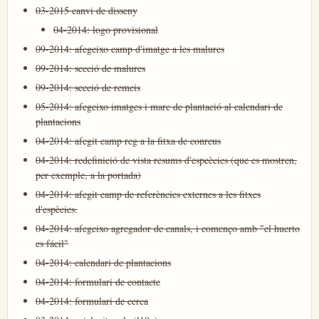
03-2015 canvi de disseny
04-2014: logo provisional
09-2014: afegeixo camp d'imatge a les malures
09-2014: secció de malures
09-2014: secció de remeis
05-2014: afegeixo imatges i marc de plantació al calendari de
plantacions
04-2014: afegit camp reg a la fitxa de conreus
04-2014: redefinició de vista resums d'espeècies (que es mostren,
per exemple, a la portada)
04-2014: afegit camp de referències externes a les fitxes
d'espècies.
04-2014: afegeixo agregador de canals, i començo amb "el huerto
es fácil"
04-2014: calendari de plantacions
04-2014: formulari de contacte
04-2014: formulari de cerca