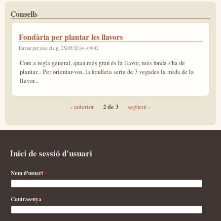
Consells
Fondària per plantar les llavors
Enviat per
joan
el dg., 25/05/2014 - 09:42
Com a regla general, quan més gran és la llavor, més fonda s'ha de
plantar... Per orientar-vos, la fondària seria de 3 vegades la mida de la
llavor...
2 de 3
‹ anterior
següent ›
Inici de sessió d'usuari
Nom d'usuari
*
Contrasenya
*