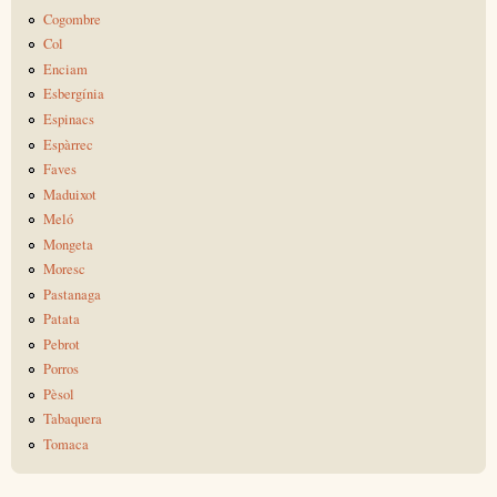
Cogombre
Col
Enciam
Esbergínia
Espinacs
Espàrrec
Faves
Maduixot
Meló
Mongeta
Moresc
Pastanaga
Patata
Pebrot
Porros
Pèsol
Tabaquera
Tomaca