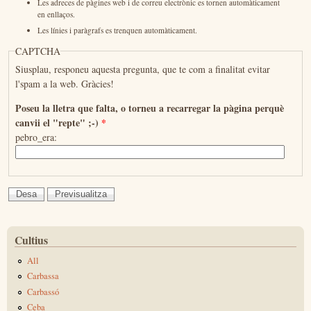
Les adreces de pàgines web i de correu electrònic es tornen automàticament
en enllaços.
Les línies i paràgrafs es trenquen automàticament.
CAPTCHA
Siusplau, responeu aquesta pregunta, que te com a finalitat evitar
l'spam a la web. Gràcies!
Poseu la lletra que falta, o torneu a recarregar la pàgina perquè
canvii el "repte" ;-)
*
pebro_era:
Cultius
All
Carbassa
Carbassó
Ceba