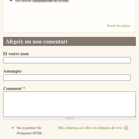
03-2014: catalanitzar-la (l10n)
Email this pàgina
Afegeix un nou comentari
El vostre nom
Assumpte
Comment
*
Més informació sobre els formats de text
No es permet l'ús
d'etiquetes HTML.