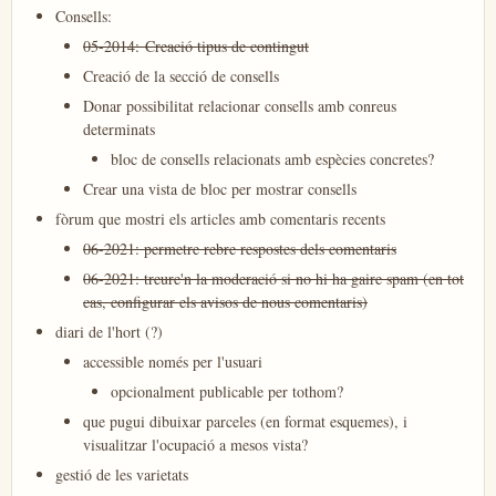
​Consells:
​05-2014: Creació tipus de contingut
Creació de la secció de consells
Donar possibilitat relacionar consells amb conreus
determinats
​bloc de consells relacionats amb espècies concretes?
Crear una vista de bloc per mostrar consells
fòrum que mostri els articles amb comentaris recents
06-2021: permetre rebre respostes dels comentaris
06-2021: treure'n la moderació si no hi ha gaire spam (en tot
cas, configurar els avisos de nous comentaris)
diari de l'hort (?)
accessible només per l'usuari
opcionalment publicable per tothom?
que pugui dibuixar parceles (en format esquemes), i
visualitzar l'ocupació a mesos vista?
gestió de les varietats