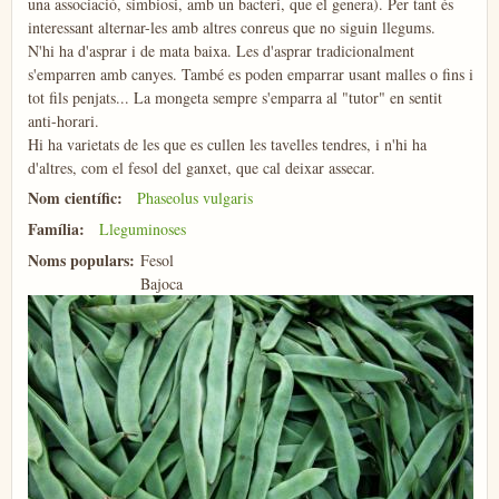
una associació, simbiosi, amb un bacteri, que el genera). Per tant és
interessant alternar-les amb altres conreus que no siguin llegums.
N'hi ha d'asprar i de mata baixa. Les d'asprar tradicionalment
s'emparren amb canyes. També es poden emparrar usant malles o fins i
tot fils penjats... La mongeta sempre s'emparra al "tutor" en sentit
anti-horari.
Hi ha varietats de les que es cullen les tavelles tendres, i n'hi ha
d'altres, com el fesol del ganxet, que cal deixar assecar.
Nom científic:
Phaseolus vulgaris
Família:
Lleguminoses
Noms populars:
Fesol
Bajoca