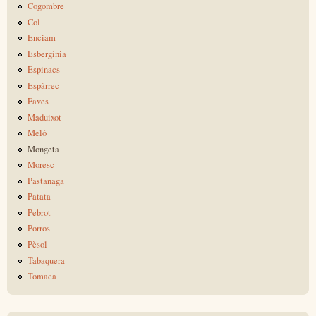
Cogombre
Col
Enciam
Esbergínia
Espinacs
Espàrrec
Faves
Maduixot
Meló
Mongeta
Moresc
Pastanaga
Patata
Pebrot
Porros
Pèsol
Tabaquera
Tomaca