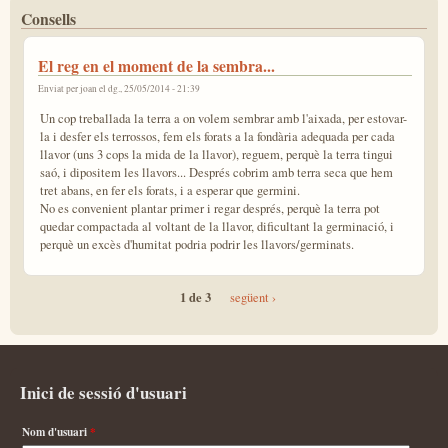
Consells
El reg en el moment de la sembra...
Enviat per
joan
el dg., 25/05/2014 - 21:39
Un cop treballada la terra a on volem sembrar amb l'aixada, per estovar-
la i desfer els terrossos, fem els forats a la fondària adequada per cada
llavor (uns 3 cops la mida de la llavor), reguem, perquè la terra tingui
saó, i dipositem les llavors... Després cobrim amb terra seca que hem
tret abans, en fer els forats, i a esperar que germini.
No es convenient plantar primer i regar després, perquè la terra pot
quedar compactada al voltant de la llavor, dificultant la germinació, i
perquè un excès d'humitat podria podrir les llavors/germinats.
1 de 3
següent ›
Inici de sessió d'usuari
Nom d'usuari
*