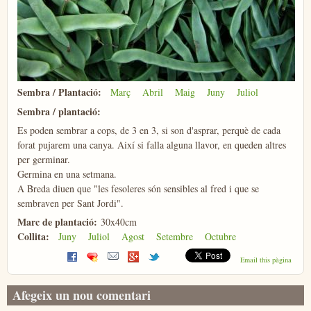
Sembra / Plantació:
Març
Abril
Maig
Juny
Juliol
Sembra / plantació:
Es poden sembrar a cops, de 3 en 3, si son d'asprar, perquè de cada
forat pujarem una canya. Així si falla alguna llavor, en queden altres
per germinar.
Germina en una setmana.
A Breda diuen que "les fesoleres són sensibles al fred i que se
sembraven per Sant Jordi".
Marc de plantació:
30x40cm
Collita:
Juny
Juliol
Agost
Setembre
Octubre
Email this pàgina
Afegeix un nou comentari