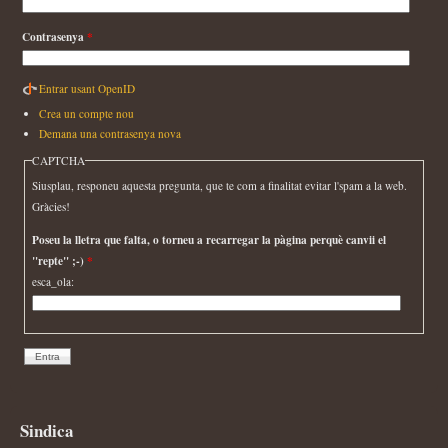
Contrasenya
*
Entrar usant OpenID
Crea un compte nou
Demana una contrasenya nova
CAPTCHA
Siusplau, responeu aquesta pregunta, que te com a finalitat evitar l'spam a la web.
Gràcies!
Poseu la lletra que falta, o torneu a recarregar la pàgina perquè canvii el
"repte" ;-)
*
esca_ola:
Sindica