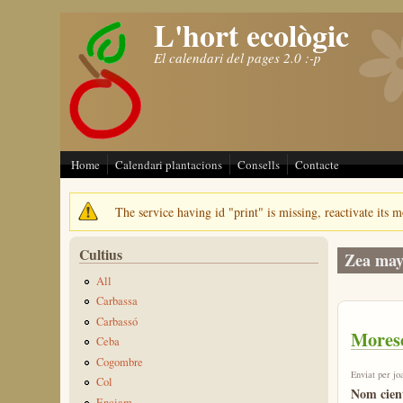
L'hort ecològic
Vés al contingut
El calendari del pages 2.0 :-p
Home
Calendari plantacions
Consells
Contacte
The service having id "print" is missing, reactivate its m
Missatge d'avís
Cultius
Zea may
All
Carbassa
Carbassó
Mores
Ceba
Cogombre
Enviat per
jo
Col
Nom cient
Enciam