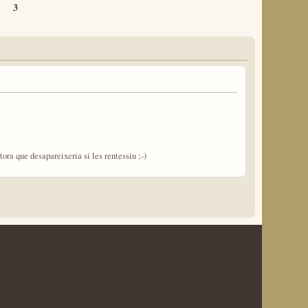
3
ra que desapareixeria si les rentessiu ;-)