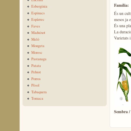
Família:
Esbergínia
Espinacs
És un cult
mesos ja e
Espàrrec
És una pla
Faves
La duració
Maduixot
Varietats i
Meló
Mongeta
Moresc
Pastanaga
Patata
Pebrot
Porros
Pèsol
Tabaquera
Tomaca
Sembra /