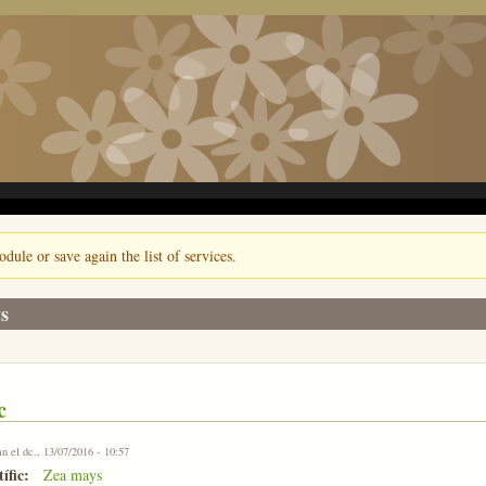
odule or save again the list of services.
s
c
an
el dc., 13/07/2016 - 10:57
ífic:
Zea mays