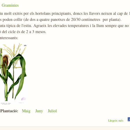
Gramínies
iu molt exitós per els hortolans principiants, doncs les llavors neixen al cap de 
s poden collir (de dos a quatre panotxes de 20/30 centímetres per planta).
nta típica de l'estiu. Agraeix les elevades temperatures i la llum sempre que no 
 del cicle és de 2 a 3 mesos.
nteressants:
 Plantació:
Maig
Juny
Juliol
sobr
Llegeix més