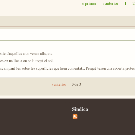
« primer
‹ anterior
1
2
tic d'aquelles a on venen alls, etc.
s en un lloc a on no li toqui el sol.
escampant-les sobre les superfícies que hem comentat... Perquè tenen una coberta protecto
3 de 3
‹ anterior
Sindica