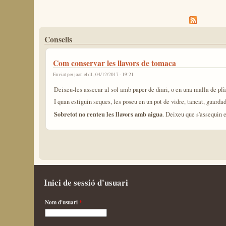
Pàgines
Consells
Com conservar les llavors de tomaca
Enviat per
joan
el dl., 04/12/2017 - 19:21
Deixeu-les assecar al sol amb paper de diari, o en una malla de plàs
I quan estiguin seques, les poseu en un pot de vidre, tancat, guardade
Sobretot no renteu les llavors amb aigua
. Deixeu que s'assequin 
Inici de sessió d'usuari
Nom d'usuari
*