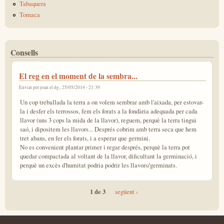
Tabaquera
Tomaca
Consells
El reg en el moment de la sembra...
Enviat per
joan
el dg., 25/05/2014 - 21:39
Un cop treballada la terra a on volem sembrar amb l'aixada, per estovar-
la i desfer els terrossos, fem els forats a la fondària adequada per cada
llavor (uns 3 cops la mida de la llavor), reguem, perquè la terra tingui
saó, i dipositem les llavors... Després cobrim amb terra seca que hem
tret abans, en fer els forats, i a esperar que germini.
No es convenient plantar primer i regar després, perquè la terra pot
quedar compactada al voltant de la llavor, dificultant la germinació, i
perquè un excès d'humitat podria podrir les llavors/germinats.
1 de 3
següent ›