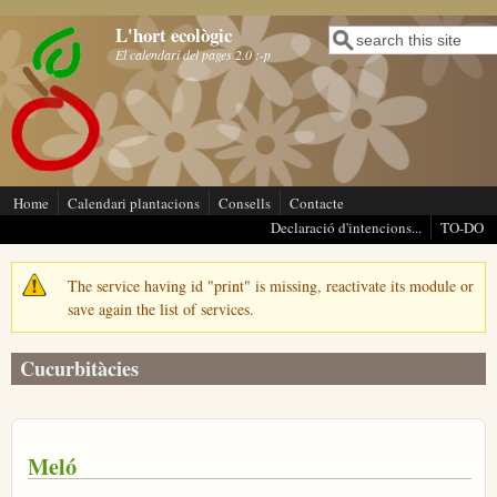
Vés al contingut
L'hort ecològic
Cerca
Formulari de cerca
El calendari del pages 2.0 :-p
Home
Calendari plantacions
Consells
Contacte
Declaració d'intencions...
TO-DO
The service having id "print" is missing, reactivate its module or
Missatge d'avís
save again the list of services.
Cucurbitàcies
Meló