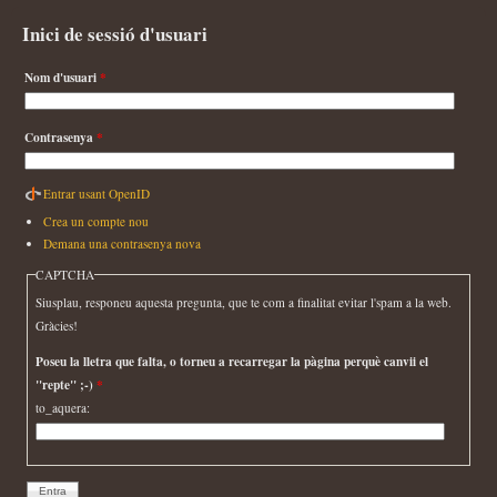
Inici de sessió d'usuari
Nom d'usuari
*
Contrasenya
*
Entrar usant OpenID
Crea un compte nou
Demana una contrasenya nova
CAPTCHA
Siusplau, responeu aquesta pregunta, que te com a finalitat evitar l'spam a la web.
Gràcies!
Poseu la lletra que falta, o torneu a recarregar la pàgina perquè canvii el
"repte" ;-)
*
to_aquera: