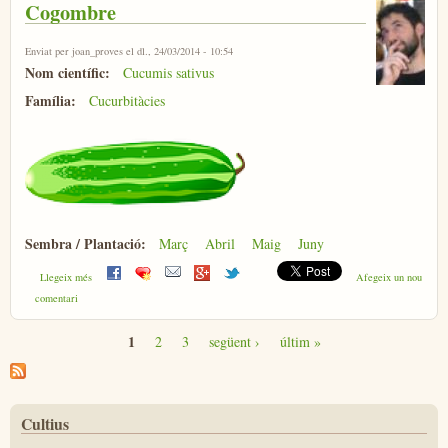
Cogombre
Enviat per
joan_proves
el dl., 24/03/2014 - 10:54
Nom científic:
Cucumis sativus
Família:
Cucurbitàcies
Sembra / Plantació:
Març
Abril
Maig
Juny
sobre Cogombre
Llegeix més
Afegeix un nou
comentari
1
2
3
següent ›
últim »
Pàgines
Cultius