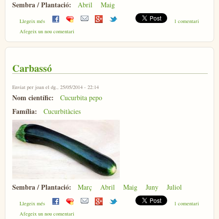
Sembra / Plantació:
Abril
Maig
sobre Meló
Llegeix més
1 comentari
Afegeix un nou comentari
Carbassó
Enviat per
joan
el dg., 25/05/2014 - 22:14
Nom científic:
Cucurbita pepo
Família:
Cucurbitàcies
Sembra / Plantació:
Març
Abril
Maig
Juny
Juliol
sobre Carbassó
Llegeix més
1 comentari
Afegeix un nou comentari