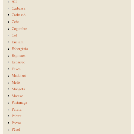
All
Carbassa
Carbassó
Ceba
Cogombre
Col
Enciam
Esbergínia
Espinacs
Espàrrec
Faves
Maduixot
Meló
Mongeta
Moresc
Pastanaga
Patata
Pebrot
Porros
Pèsol