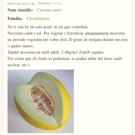
Enviat per
joan
el dg., 07/09/2014 - 17:14
Nom científic:
Cucumis melo
Família:
Cucurbitàcies
No li van bé els sols àcids, ni els que s'entollen.
Necessita calor i sol. Per vegetar i fructificar adequadament necessita
un període vegetatiu per sobre dels 20 graus de mitjana durant uns tres
o quatre mesos.
També necessita un molt adob: 2-4kg/m2 d'adob orgànic.
Per evitar que els fruits es podreixin, es poden aïllar del terra (amb
acolxat, etc.).