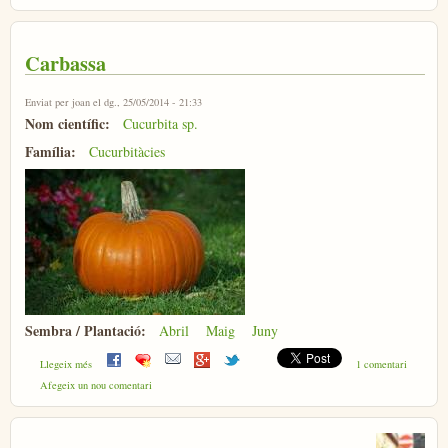
Carbassa
Enviat per
joan
el dg., 25/05/2014 - 21:33
Nom científic:
Cucurbita sp.
Família:
Cucurbitàcies
Sembra / Plantació:
Abril
Maig
Juny
sobre Carbassa
Llegeix més
1 comentari
Afegeix un nou comentari